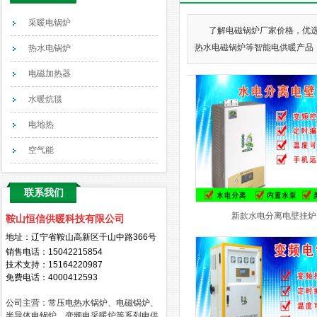
采暖电锅炉
了解电磁锅炉厂家价格，优选
热水电磁锅炉等智能电供暖产品，可
热水电锅炉
电磁加热器
水暖炕毯
电地热
空气能
联系我们
新款水电分离电壁挂炉
鞍山恒信供暖科技有限公司
地址：辽宁省鞍山高新区千山中路366号
销售电话：
15042215854
技术支持：15164220987
免费电话：4000412593
公司主营：常压电热水锅炉、电磁锅炉、
半导体电锅炉、变频电采暖炉等系列电供