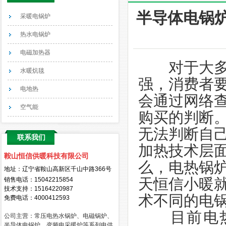
半导体电锅
采暖电锅炉
热水电锅炉
电磁加热器
对于大多数
水暖炕毯
强，消费者
电地热
会通过网络
空气能
购买的判断
无法判断自
联系我们
加热技术层
鞍山恒信供暖科技有限公司
么，电热锅
地址：辽宁省鞍山高新区千山中路366号
天恒信小暖
销售电话：
15042215854
技术支持：15164220987
术不同的
电
免费电话：4000412593
目前电热
公司主营：常压电热水锅炉、电磁锅炉、
半导体电锅炉、变频电采暖炉等系列电供