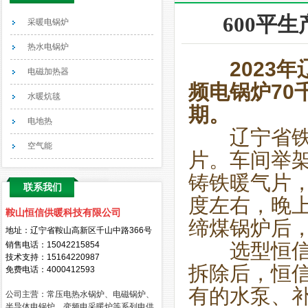
600平
采暖电锅炉
热水电锅炉
2023年辽
电磁加热器
频电锅炉70
水暖炕毯
期。
电地热
辽宁省铁岭
空气能
片。车间举架
铸铁暖气片，
联系我们
度左右，晚上
鞍山恒信供暖科技有限公司
缔煤锅炉后
地址：辽宁省鞍山高新区千山中路366号
选型恒信智
销售电话：
15042215854
技术支持：15164220987
拆除后，恒
免费电话：4000412593
有的水泵、
公司主营：常压电热水锅炉、电磁锅炉、
半导体电锅炉、变频电采暖炉等系列电供